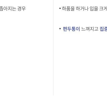
·
좁아지는 경우
하품을 하거나 입을 크
·
편두통이
느껴지고
집중