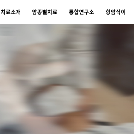
치료
소개
암종별
치료
통합
연구소
항암식이
 소개
트 한의약 치
 연구분야
트 식이치료
트 소식
병원 둘러보기
의학·한의학
소화기암
논문·학술활동
평창 전용 농장
힐링 컨텐츠
오시는 길
의학 치료
비뇨기암
일반 한약과의 차이
포레스트 항암 약채
포레스트TV
쉐프팀
융복합 협진 치료
선
니다!
상급병원 안내
물리·재활치
 항암 식재료
례
컨시어지 서비스
기능의학 검사
뇌종양
포레스트 식단
비급여 안내
포레스트 가맹문의
육종암
주간 식단표