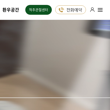
환우공간
척추관절센터
포레스트는
1:1 진료 상담
24시간 ON!
카카오톡
블로그
유튜브
인스타그램