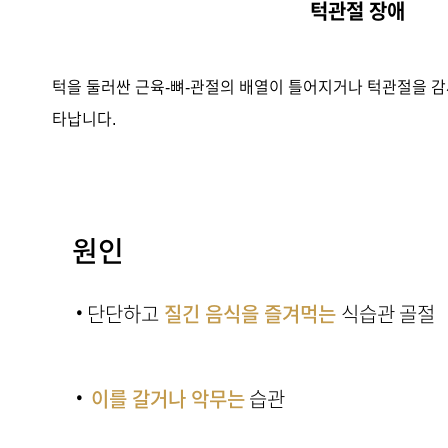
턱관절 장애
턱을 둘러싼 근육-뼈-관절의 배열이 틀어지거나 턱관절을 감싸
타납니다.
원인
·
단단하고
질긴 음식을 즐겨먹는
식습관 골절
·
이를 갈거나 악무는
습관