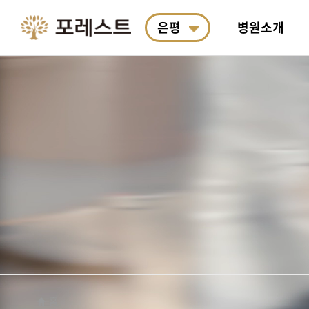
은평
병원소개
포레스트 소개
포레스트 면역치료
악액질
통합 연구소 소개
항암식이요법
진료예약
의료진
포레스
여성암
R&D
포레스
포레스
왜 필요한가요?
료
박사&
안전합
산책길 코스
한의학 치료
두경부암
포레스트 한약 처방
항암식이연구소
입원생활
근처 
도수·
폐암
계절별
호전사
료
홈