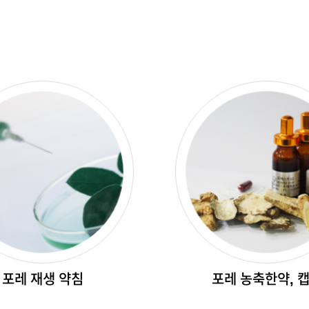
포레 재생 약침
포레 농축한약, 