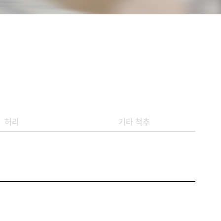
허리
기타 척추