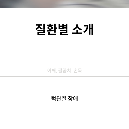
질환별 소개
어깨, 팔꿈치, 손목
턱관절 장애