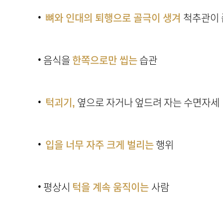
·
뼈와 인대의 퇴행으로 골극이 생겨
척추관이 
·
음식을
한쪽으로만 씹는
습관
·
턱괴기,
옆으로 자거나 엎드려 자는 수면자세
·
입을 너무 자주 크게 벌리는
행위
·
평상시
턱을 계속 움직이는
사람