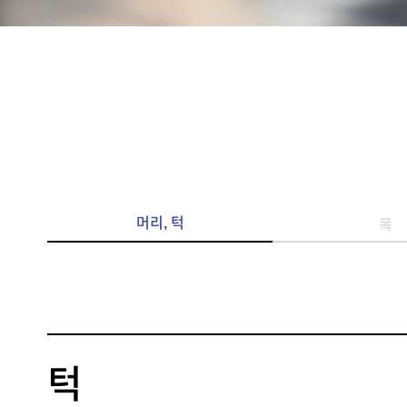
머리, 턱
목
턱