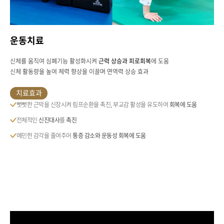
운동치료
신체를 움직여 심폐기능 활성화시켜
근력 상승과 피로회복
에 도움
신체 활동량을 높여 체력 향상을 이끌며 면역력 상승 효과
치료효과
뻣뻣한 근막을 신장시켜 림프순환을 촉진, 부교감 활성을
유도하여
회복에 도움
전체적인
신진대사
를
촉진
예민한 감각을 줄여주어
통증 감소와 운동성 회복에 도움