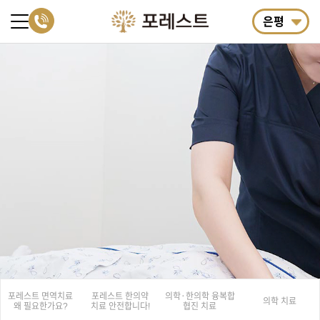
은평
포레스트 면역치료
포레스트 한의약
의학·한의학
융복합
의학 치료
왜 필요한가요?
치료
안전합니다!
협진 치료