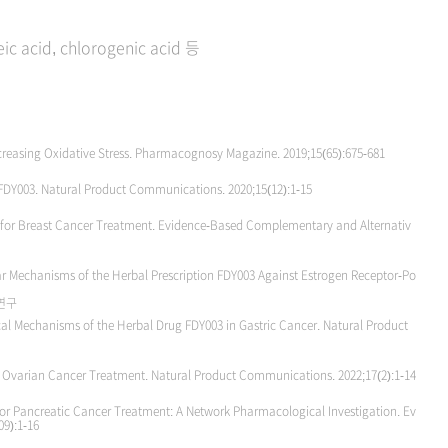
ic acid, chlorogenic acid 등
creasing Oxidative Stress. Pharmacognosy Magazine. 2019;15(65):675-681
FDY003. Natural Product Communications. 2020;15(12):1-15
for Breast Cancer Treatment. Evidence-Based Complementary and Alternativ
 Mechanisms of the Herbal Prescription FDY003 Against Estrogen Receptor-Po
연구
al Mechanisms of the Herbal Drug FDY003 in Gastric Cancer. Natural Product
Ovarian Cancer Treatment. Natural Product Communications. 2022;17(2):1-14
or Pancreatic Cancer Treatment: A Network Pharmacological Investigation. Ev
9):1-16