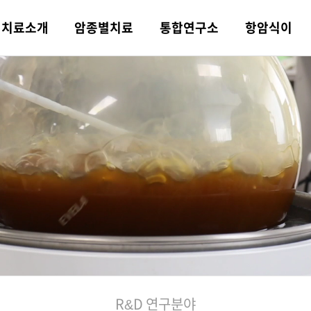
치료
소개
암종별
치료
통합
연구소
항암식이
 소개
트 한의약
 연구분야
트 식이치료
트 소식
병원 둘러보기
의학·한의학
소화기암
논문·학술활동
평창 전용 농장
힐링 컨텐츠
오시는 길
의학 치료
비뇨기암
일반 한약과의 차이
포레스트 항암
포레스트TV
쉐프팀
융복합 협진 치료
약채선
니다!
상급병원 안내
물리·
 항암 식재료
례
컨시어지 서비스
기능의학 검사
뇌종양
포레스트 식단
비급여 안내
포레스트 가맹문의
육종암
주간 식단표
료
R&D 연구분야