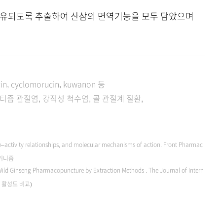
로 함유되도록 추출하여 산삼의 면역기능을 모두 담았으며
cin, cyclomorucin, kuwanon 등
머티즘 관절염, 강직성 척수염, 골 관절계 질환,
ture–activity relationships, and molecular mechanisms of action. Front Pharmac
메커니즘
ild Ginseng Pharmacopuncture by Extraction Methods . The Journal of Intern
 활성도 비교)