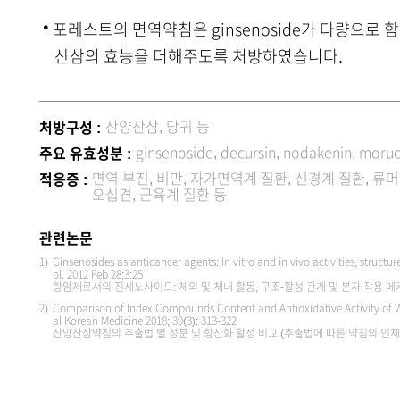
·
포레스트의 면역약침은 ginsenoside가 다량으
산삼의 효능을 더해주도록 처방하였습니다.
산양산삼, 당귀 등
처방구성 :
ginsenoside, decursin, nodakenin, moru
주요 유효성분 :
면역 부진, 비만, 자가면역계 질환, 신경계 질환, 류
적응증 :
오십견, 근육계 질환 등
관련논문
1)
Ginsenosides as anticancer agents: In vitro and in vivo activities, struc
ol. 2012 Feb 28;3:25
항암제로서의 진세노사이드: 체외 및 체내 활동, 구조-활성 관계 및 분자 작용 
2)
Comparison of Index Compounds Content and Antioxidative Activity of W
al Korean Medicine 2018; 39(3): 313-322
산양산삼약침의 추출법 별 성분 및 항산화 활성 비교 (추출법에 따른 약침의 인체