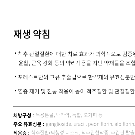
재생 약침
·
척추 관절질환에 대한 치료 효과가 과학적으로 검증된 
윤활, 근육 강화 등의 약리작용을 지닌 약재들을 조
·
포레스트만의 고유 추출법으로 한약재의 유효성분만
·
염증 제거 및 진통 작용이 높아 척추질환 및 관절질
녹용분골, 백작약, 독활, 오가피 등
처방구성 :
ganglioside, uracil, peoniflorin, albiflor
주요 유효성분 :
척추질환(퇴행성 디스크, 척추관협착증, 추간판 탈출증
적응증 :