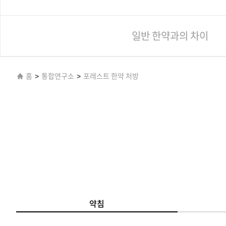
일반 한약과의 차이
홈
>
통합연구소
>
포레스트 한약 처방
약침