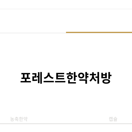
포레스트한약처방
농축한약
캡슐