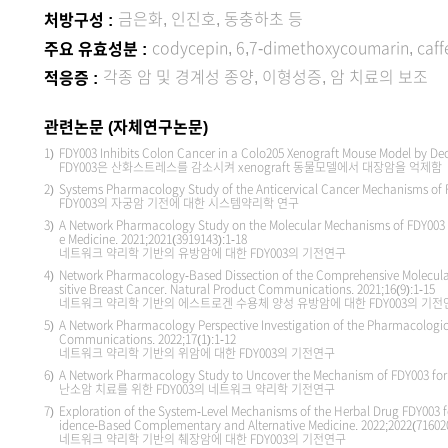
금은화, 인진호, 동충하초 등
처방구성 :
codycepin, 6,7-dimethoxycoumarin, caffe
주요 유효성분 :
각종 암 및 경계성 종양, 이형성증, 암 치료의 보조
적응증 :
관련논문 (자체연구논문)
1)
FDY003 Inhibits Colon Cancer in a Colo205 Xenograft Mouse Model by De
FDY003은 산화스트레스를 감소시켜 xenograft 동물모델에서 대장암을 억제함
2)
Systems Pharmacology Study of the Anticervical Cancer Mechanisms of 
FDY003의 자궁암 기전에 대한 시스템약리학 연구
3)
A Network Pharmacology Study on the Molecular Mechanisms of FDY003 
e Medicine. 2021;2021(3919143):1-18
네트워크 약리학 기반의 유방암에 대한 FDY003의 기전연구
4)
Network Pharmacology-Based Dissection of the Comprehensive Molecular
sitive Breast Cancer. Natural Product Communications. 2021;16(9):1-15
네트워크 약리학 기반의 에스트로겐 수용체 양성 유방암에 대한 FDY003의 기전
5)
A Network Pharmacology Perspective Investigation of the Pharmacologic
Communications. 2022;17(1):1-12
네트워크 약리학 기반의 위암에 대한 FDY003의 기전연구
6)
A Network Pharmacology Study to Uncover the Mechanism of FDY003 for 
난소암 치료를 위한 FDY003의 네트워크 약리학 기전연구
7)
Exploration of the System-Level Mechanisms of the Herbal Drug FDY003 f
idence-Based Complementary and Alternative Medicine. 2022;2022(716020
네트워크 약리학 기반의 췌장암에 대한 FDY003의 기전연구