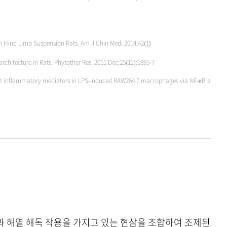
 Hind Limb Suspension Rats. Am J Chin Med. 2014;42(1)
hitecture in Rats. Phytother Res. 2011 Dec;25(12):1895-7
bit inflammatory mediators in LPS-induced RAW264.7 macrophages via NF-κB a
 해열 해독 작용을 가지고 있는 현삼을 조합하여 조제된