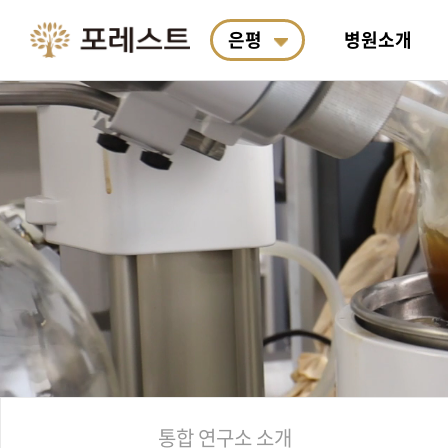
은평
병원소개
포레스트 소개
포레스트 면역치료
악액질
통합 연구소 소개
항암식이요법
진료예약
의료진
포레스
여성암
R&D
포레스
포레스
왜 필요한가요?
치료
박사&
안전합
산책길 코스
한의학 치료
두경부암
포레스트 한약 처방
항암식이연구소
입원생활
근처 
도수·
폐암
계절별
호전사
재활치
통합 연구소 소개