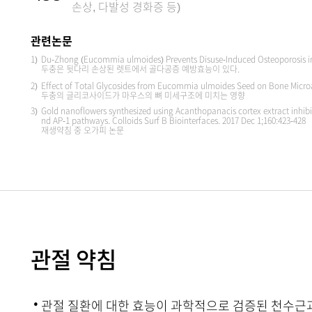
손상, 다발성 경화증 등)
관련논문
1)
Du-Zhong (Eucommia ulmoides) Prevents Disuse-Induced Osteoporosis in
두충은 뒷다리 손상된 렛트에서 골다공증 예방효능이 있다.
2)
Effect of Total Glycosides from Eucommia ulmoides Seed on Bone Microarc
두충의 글리코사이드가 마우스의 뼈 미세구조에 미치는 영향
3)
Gold nanoflowers synthesized using Acanthopanacis cortex extract inhi
nd AP-1 pathways. Colloids Surf B Biointerfaces. 2017 Dec 1;160:423-428
재생약침 중 오가피 논문
관절 약침
·
관절 질환에 대한 효능이 과학적으로 검증된 천수근과