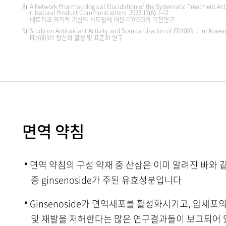
8)
A Network Pharmacological Elucidation of the Systematic Treatment Act
r. Natural Product Communications. 2022;17(6):1-12
네트워크 약리학 기반의 식도암에 대한 FDY003의 기전연구
9)
Study on Antioxidant Activity and Standardization of FDY003. J Int Kore
FDY003의 항산화 활성 및 표준화 연구
면역 약침
·
면역 약침의 구성 약재 중 산삼은 이미 알려진 바와
중 ginsenoside가 주된 유효성분입니다
·
Ginsenoside가 면역세포를 활성화시키고, 암세포
및 재발을 저해한다는 많은 연구결과들이 보고되어 