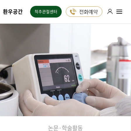
환우공간
척추관절센터
포레스트는
1:1 진료 상담
24시간 ON!
카카오톡
블로그
유튜브
인스타그램
논문·학술활동