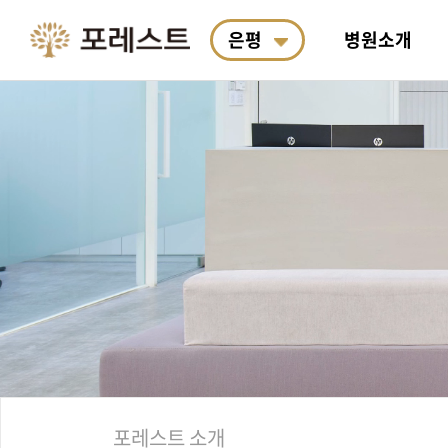
은평
병원소개
포레스트 소개
포레스트 면역치료
악액질
통합 연구소 소개
항암식이요법
진료예약
의료진
포레스
여성암
R&D
포레스
포레스
왜 필요한가요?
료
박사&
안전합
산책길 코스
한의학 치료
두경부암
포레스트 한약 처방
항암식이연구소
입원생활
근처 
도수·
폐암
계절별
호전사
료
포레스트 소개