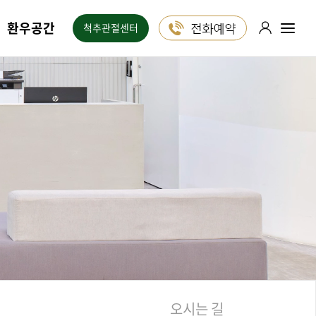
환우공간
척추관절센터
포레스트는
1:1 진료 상담
24시간 ON!
카카오톡
블로그
유튜브
인스타그램
오시는 길