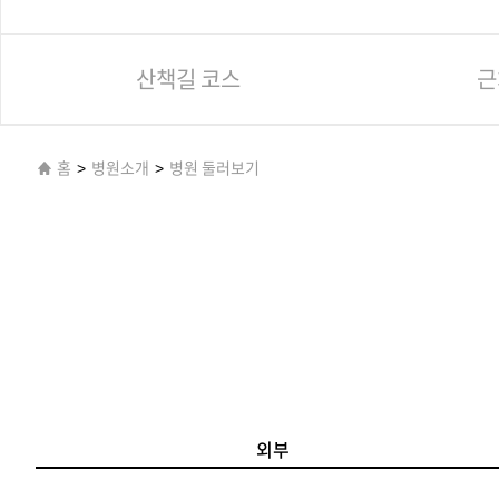
산책길 코스
근
홈
>
병원소개
>
병원 둘러보기
외부