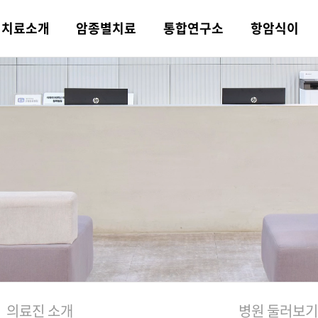
치료
소개
암종별
치료
통합
연구소
항암식이
 소개
트 한의약 치
 연구분야
트 식이치료
트 소식
병원 둘러보기
의학·한의학
소화기암
논문·학술활동
평창 전용 농장
힐링 컨텐츠
오시는 길
의학 치료
비뇨기암
일반 한약과의 차이
포레스트 항암 약채
포레스트TV
쉐프팀
융복합 협진 치료
선
니다!
상급병원 안내
물리·재활치
 항암 식재료
례
컨시어지 서비스
기능의학 검사
뇌종양
포레스트 식단
비급여 안내
포레스트 가맹문의
육종암
주간 식단표
의료진 소개
병원 둘러보기