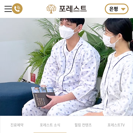
은평
진료예약
포레스트 소식
힐링 컨텐츠
포레스트TV