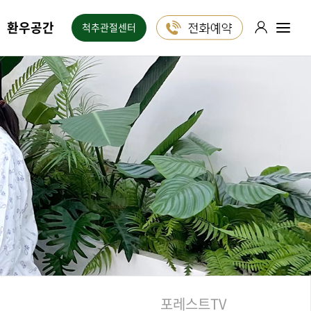
환우공간
척추관절센터
포레스트는
1:1 진료 상담
24시간 ON!
카카오톡
블로그
유튜브
인스타그램
포레스트TV