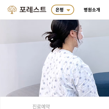
은평
병원소개
포레스트 소개
포레스트 면역치료
악액질
통합 연구소 소개
항암식이요법
진료예약
의료진
포레스
여성암
R&D
포레스
포레스
왜 필요한가요?
료
박사&
안전합
산책길 코스
한의학 치료
두경부암
포레스트 한약 처방
항암식이연구소
입원생활
근처 
도수·
폐암
계절별
호전사
료
진료예약