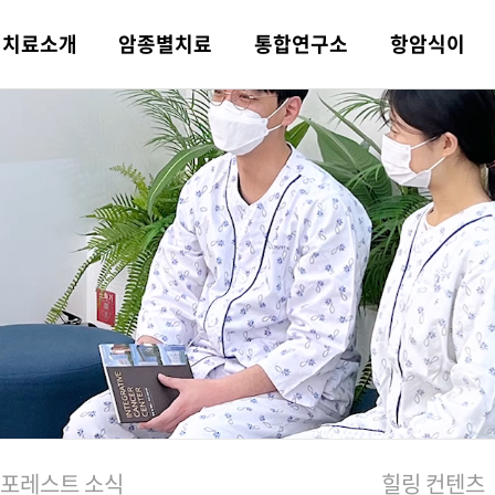
치료
소개
암종별
치료
통합
연구소
항암식이
 소개
트 한의약 치
 연구분야
트 식이치료
트 소식
병원 둘러보기
의학·한의학
소화기암
논문·학술활동
평창 전용 농장
힐링 컨텐츠
오시는 길
의학 치료
비뇨기암
일반 한약과의 차이
포레스트 항암 약채
포레스트TV
쉐프팀
융복합 협진 치료
선
니다!
상급병원 안내
물리·재활치
 항암 식재료
례
컨시어지 서비스
기능의학 검사
뇌종양
포레스트 식단
비급여 안내
포레스트 가맹문의
육종암
주간 식단표
포레스트 소식
힐링 컨텐츠