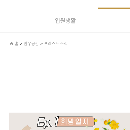
입원생활
홈
>
환우공간
>
포레스트 소식