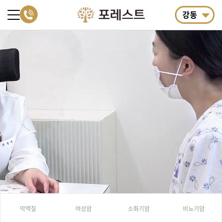
강동
악액질
여성암
소화기암
비뇨기암