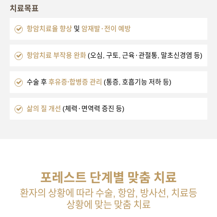
치료목표
항암치료율 향상
및
암재발·전이 예방
항암치료 부작용 완화
(오심, 구토, 근육·관절통, 말초신경염 등)
수술 후
후유증∙합병증 관리
(통증, 호흡기능 저하 등)
삶의 질 개선
(체력·면역력 증진 등)
포레스트 단계별 맞춤 치료
환자의 상황에 따라 수술, 항암, 방사선, 치료등
상황에 맞는 맞춤 치료