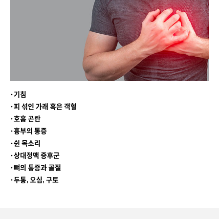
·
기침
·
피 섞인 가래 혹은 객혈
·
호흡 곤란
·
흉부의 통증
·
쉰 목소리
·
상대정맥 증후군
·
뼈의 통증과 골절
·
두통, 오심, 구토