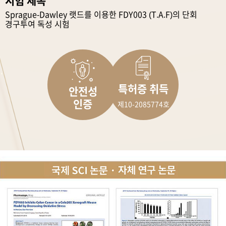
시험 제목
Sprague-Dawley 랫드를 이용한 FDY003 (T.A.F)의 단회
경구투여 독성 시험
특허증 취득
안전성
인증
제10-2085774호