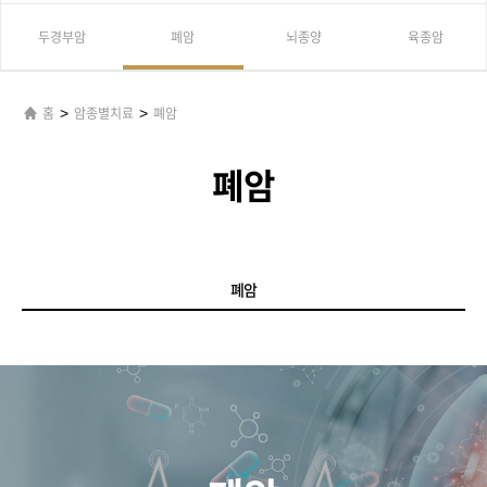
두경부암
폐암
뇌종양
육종암
>
>
홈
암종별치료
폐암
폐암
폐암