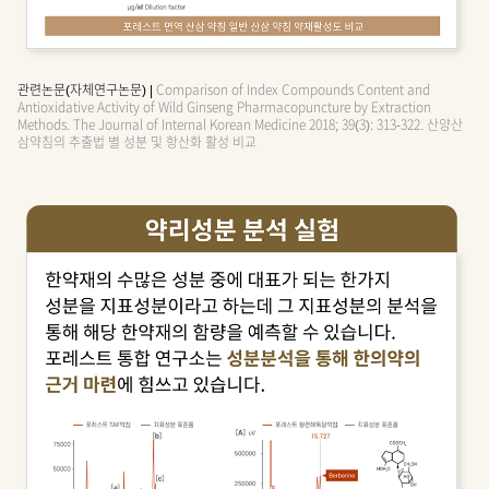
관련논문(자체연구논문) |
Comparison of Index Compounds Content and
Antioxidative Activity of Wild Ginseng Pharmacopuncture by Extraction
Methods. The Journal of Internal Korean Medicine 2018; 39(3): 313-322. 산양산
삼약침의 추출법 별 성분 및 항산화 활성 비교