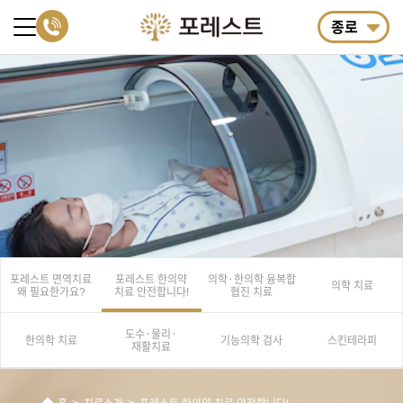
종로
포레스트 면역치료
포레스트 한의약
의학·한의학
융복합
의학 치료
왜 필요한가요?
치료
안전합니다!
협진 치료
도수·물리·
한의학 치료
기능의학 검사
스킨테라피
재활치료