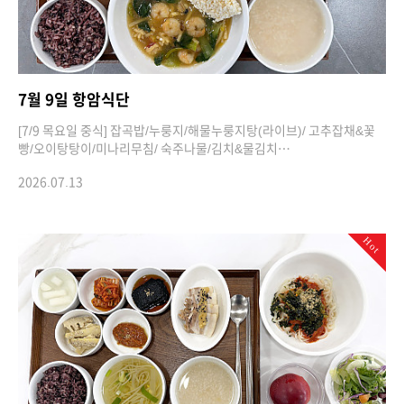
7월 9일 항암식단
[7/9 목요일 중식] 잡곡밥/누룽지/해물누룽지탕(라이브)/ 고추잡채&꽃
빵/오이탕탕이/미나리무침/ 숙주나물/김치&물김치…
2026.07.13
Hot