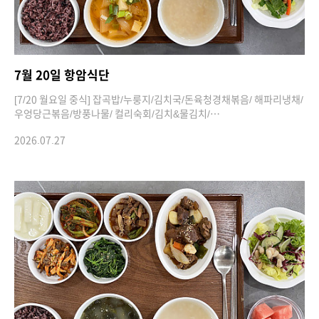
7월 20일 항암식단
[7/20 월요일 중식] 잡곡밥/누룽지/김치국/돈육청경채볶음/ 해파리냉채/
우엉당근볶음/방풍나물/ 컬리숙회/김치&물김치/…
2026.07.27