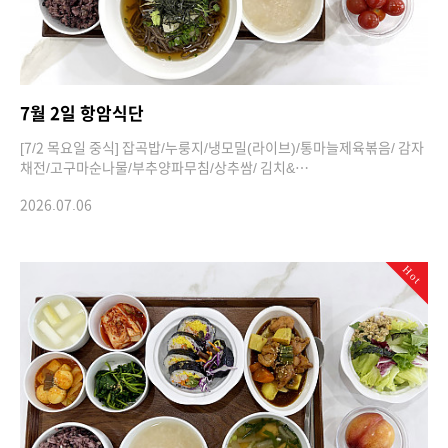
7월 2일 항암식단
[7/2 목요일 중식] 잡곡밥/누룽지/냉모밀(라이브)/통마늘제육볶음/ 감자
채전/고구마순나물/부추양파무침/상추쌈/ 김치&…
2026.07.06
Hot