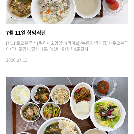
7월 11일 항암식단
[7/11 토요일 중식] 뿌리채소영양밥(라이브)/누룽지/육개장/ 새우오븐구
이/콩나물잡채/궁채나물/ 쑥갓나물/김치&물김치…
2026.07.13