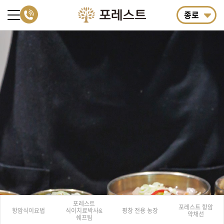
종로
포레스트
포레스트 항암
항암식이요법
식이치료
박사&
평창 전용 농장
약채선
쉐프팀