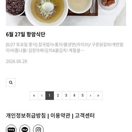
6월 27일 항암식단
[6/27 토요일 중식] 잡곡밥/누룽지/물냉면(라이브)/ 구운닭갈비/계란말
이/비름나물/ 김장아찌/김치&물김치/ 계절샐…
2026.06.29
1
2
3
4
5
개인정보취급방침
|
이용약관
|
고객센터