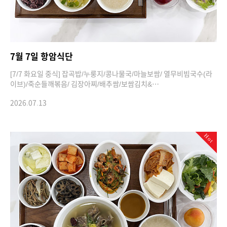
7월 7일 항암식단
[7/7 화요일 중식] 잡곡밥/누룽지/콩나물국/마늘보쌈/ 열무비빔국수(라
이브)/죽순들깨볶음/ 김장아찌/배추쌈/보쌈김치&…
2026.07.13
Hot