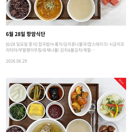
6월 28일 항암식단
[6/28 일요일 중식] 잡곡밥/누룽지/김치콩나물국/찹스테이크/ 시금치프
리타타/무말랭이무침/유채나물/ 김치&물김치/계절…
2026.06.29
Hot