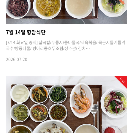
7월 14일 항암식단
[7/14 화요일 중식] 잡곡밥/누룽지/콩나물국/제육볶음/ 묵은지들기름막
국수/방풍나물/ 병아리콩호두조림/상추쌈/ 김치…
2026.07.20
Hot