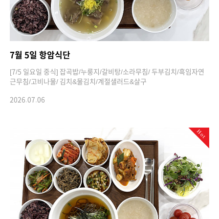
7월 5일 항암식단
[7/5 일요일 중식] 잡곡밥/누룽지/갈비탕/소라무침/ 두부김치/흑임자연
근무침/고비나물/ 김치&물김치/계절샐러드&살구
2026.07.06
Hot