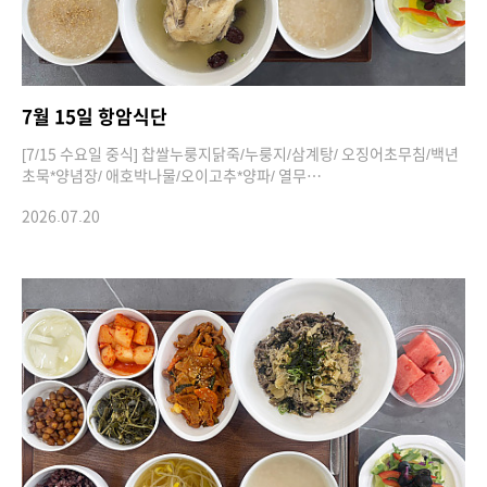
7월 15일 항암식단
[7/15 수요일 중식] 찹쌀누룽지닭죽/누룽지/삼계탕/ 오징어초무침/백년
초묵*양념장/ 애호박나물/오이고추*양파/ 열무…
2026.07.20