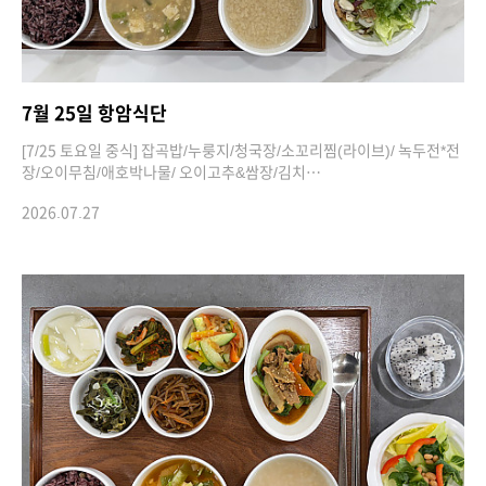
7월 25일 항암식단
[7/25 토요일 중식] 잡곡밥/누룽지/청국장/소꼬리찜(라이브)/ 녹두전*전
장/오이무침/애호박나물/ 오이고추&쌈장/김치…
2026.07.27