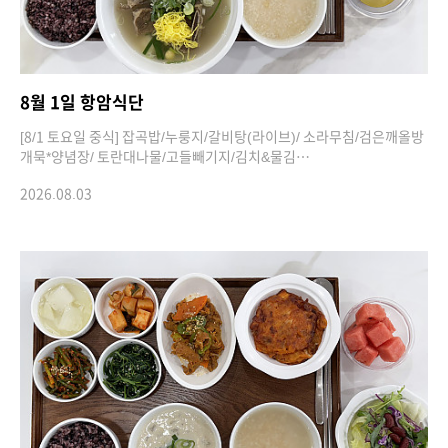
8월 1일 항암식단
[8/1 토요일 중식] 잡곡밥/누룽지/갈비탕(라이브)/ 소라무침/검은깨올방
개묵*양념장/ 토란대나물/고들빼기지/김치&물김…
2026.08.03