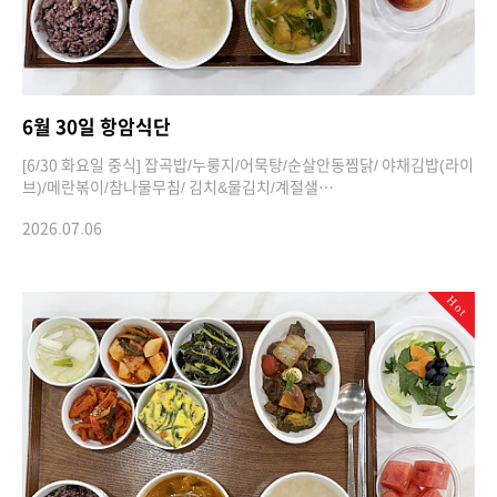
6월 30일 항암식단
[6/30 화요일 중식] 잡곡밥/누룽지/어묵탕/순살안동찜닭/ 야채김밥(라이
브)/메란볶이/참나물무침/ 김치&물김치/계절샐…
2026.07.06
Hot