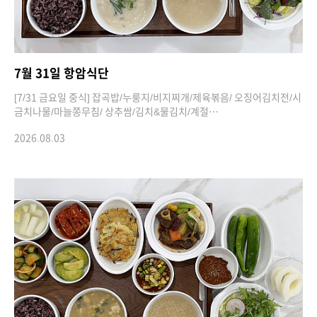
7월 31일 항암식단
[7/31 금요일 중식] 잡곡밥/누룽지/비지찌개/제육볶음/ 오징어김치전/시
금치나물/마늘쫑무침/ 상추쌈/김치&물김치/계절…
2026.08.03