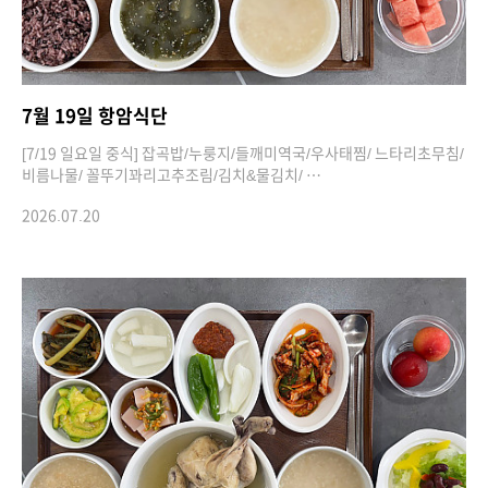
7월 19일 항암식단
[7/19 일요일 중식] 잡곡밥/누룽지/들깨미역국/우사태찜/ 느타리초무침/
비름나물/ 꼴뚜기꽈리고추조림/김치&물김치/ …
2026.07.20