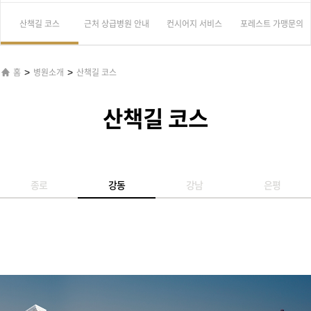
산책길 코스
근처 상급병원 안내
컨시어지 서비스
포레스트 가맹문의
>
>
홈
병원소개
산책길 코스
산책길 코스
종로
강동
강남
은평