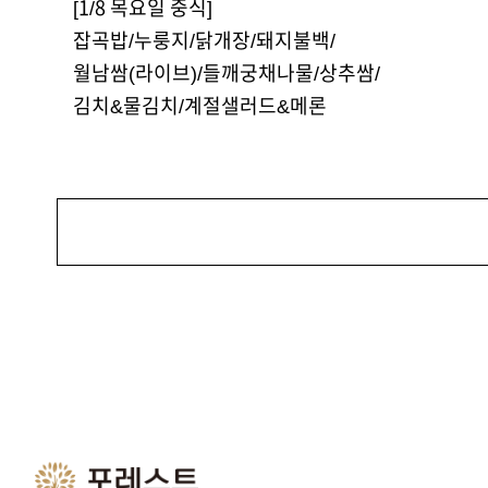
[1/8 목요일 중식]
잡곡밥/누룽지/닭개장/돼지불백/
월남쌈(라이브)/들깨궁채나물/상추쌈/
김치&물김치/계절샐러드&메론