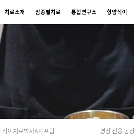
치료
소개
암종별
치료
통합
연구소
항암식이
 소개
트 한의약 치
암
 연구분야
트 식이치료
트 소식
병원 둘러보기
의학·한의학
비뇨기암
논문·학술활동
평창 전용 농장
힐링 컨텐츠
오시는 길
의학 치료
두경부암
일반 한약과의 차이
포레스트 항암 약채
포레스트TV
쉐프팀
융복합 협진 치료
선
니다!
상급병원 안내
물리·재활치
 항암 식재료
례
컨시어지 서비스
기능의학 검사
육종암
포레스트 식단
비급여 안내
포레스트 가맹문의
스킨테라피
주간 식단표
 식이치료
박사&쉐프팀
평창 전용 농