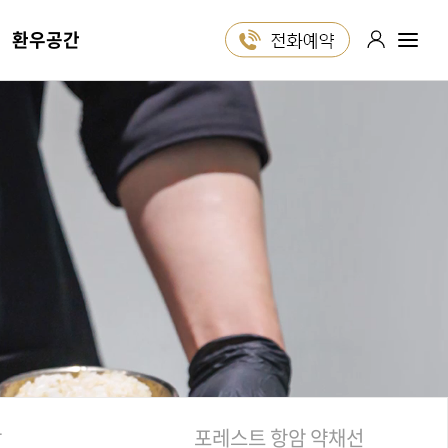
환우공간
포레스트는
1:1 진료 상담
24시간 ON!
카카오톡
블로그
유튜브
인스타그램
장
포레스트 항암 약채선