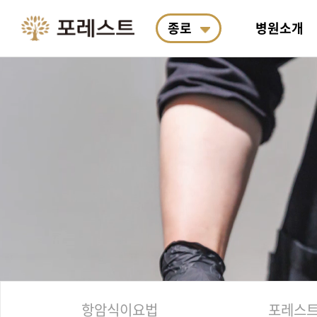
종로
병원소개
포레스트 소개
포레스트 면역치료
여성암
통합 연구소 소개
항암식이요법
진료예약
의료진
포레스
소화기
R&D
포레스
포레스
왜 필요한가요?
료
박사&
안전합
산책길 코스
한의학 치료
폐암
포레스트 한약 처방
항암식이연구소
입원생활
근처 
도수·
뇌종양
계절별
호전사
료
항암식이요법
포레스트