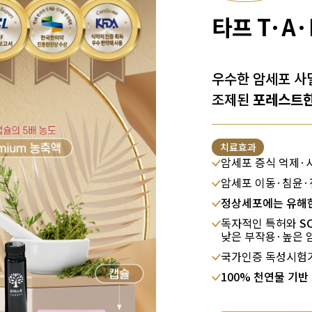
타프 T·A·
우수한 암세포 사
조제된
포레스트한
치료효과
암세포 증식 억제·
암세포 이동·침윤·
정상세포에는 유해한
독자적인 특허와
SC
낮은 부작용·높은 
국가인증 독성시험
100% 천연물 기반