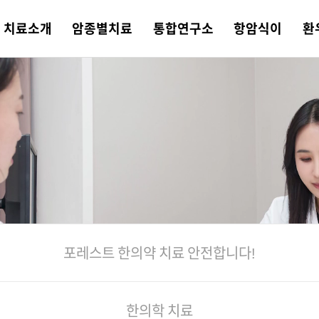
치료
소개
암종별
치료
통합
연구소
항암식이
환
 소개
트 한의약
 연구분야
트 식이치료
트 소식
병원 둘러보기
의학·한의학
소화기암
논문·학술활동
평창 전용 농장
힐링 컨텐츠
오시는 길
의학 치료
비뇨기암
일반 한약과의 차이
포레스트 항암
포레스트TV
쉐프팀
융복합 협진 치료
약채선
니다!
상급병원 안내
수센터
 항암 식재료
례
포레스트 가맹문의
기능의학 검사
뇌종양
포레스트 식단
비급여 안내
수술 후 케어
육종암
주간 식단표
포레스트 한의약 치료
안전합니다!
한의학 치료