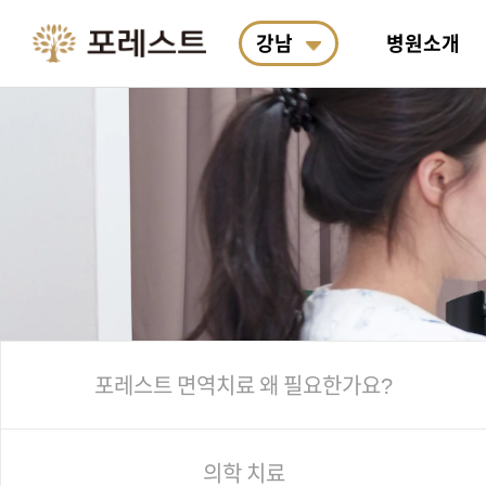
강남
병원소개
포레스트 소개
포레스트 면역치료
악액질
통합 연구소 소개
항암식이요법
진료예약
의료진
포레스
여성암
R&D
포레스
포레스
왜 필요한가요?
치료
박사&
안전합
산책길 코스
한의학 치료
두경부암
포레스트 한약 처방
항암식이연구소
입원생활
근처 
재활도
폐암
계절별
호전사
스킨테라피
포레스트 면역치료
왜 필요한가요?
의학 치료