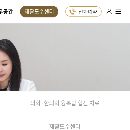
재활도수센터
우공간
포레스트는
1:1 진료 상담
24시간 ON!
카카오톡
블로그
유튜브
인스타그램
의학·한의학
융복합 협진 치료
재활도수센터