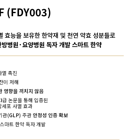
F (FDY003)
멸 효능을 보유한 한약재 및 천연 약효 성분들로
방병원·요양병원 독자 개발 스마트 한약
사멸 촉진
전이 저해
 영향을 끼치지 않음
I
급 논문을 통해 입증된
암세포 사멸 효과
기관(
GLP
) 주관
안정성 인증 확보
스마트 한약 독자 개발