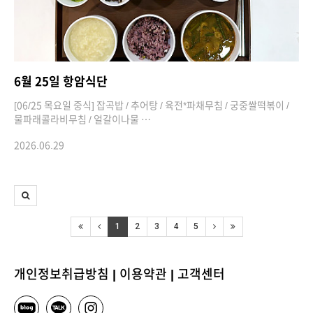
6월 25일 항암식단
[06/25 목요일 중식] 잡곡밥 / 추어탕 / 육전*파채무침 / 궁중쌀떡볶이 /
물파래콜라비무침 / 얼갈이나물 …
2026.06.29
1
2
3
4
5
개인정보취급방침
|
이용약관
|
고객센터