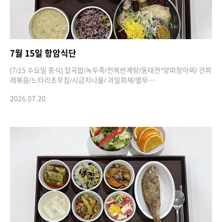
7월 15일 항암식단
[7/15 수요일 중식] 잡곡밥/녹두죽/전복반계탕/동태전*양파장아찌/ 건파
래볶음/느타리초무침/시금치나물/ 과일화채/열무…
2026.07.20