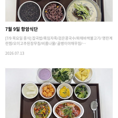
7월 9일 항암식단
[7/9 목요일 중식] 잡곡밥/흑임자죽/검은콩국수/파채바싹불고기/ 명란계
란찜/오이고추된장무침/비름나물/ 골뱅이야채무침/…
2026.07.13