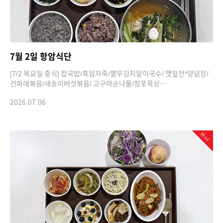
7월 2일 항암식단
[7/2 목요일 중식] 잡곡밥/흑임자죽/열무김치말이국수/ 깻잎전*양념장/
건파래볶음/새송이버섯볶음/ 고구마순나물/청포묵상…
2026.07.06
Hot