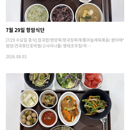
7월 29일 항암식단
[7/29 수요일 중식] 잡곡밥/영양죽/청국장찌개/통마늘제육볶음/ 쌈야채*
쌈장/견과류단호박찜/고사리나물/ 명태초무침/깍…
2026.08.03