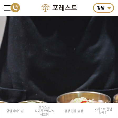
강남
포레스트
포레스트 항암
항암식이요법
식이치료
박사&
평창 전용 농장
약채선
쉐프팀