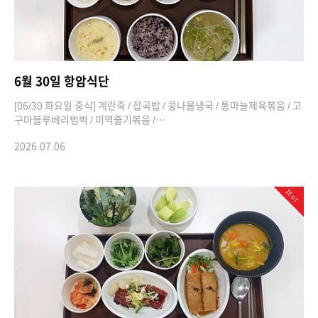
6월 30일 항암식단
[06/30 화요일 중식] 계란죽 / 잡곡밥 / 콩나물냉국 / 통마늘제육볶음 / 고
구마블루베리범벅 / 미역줄기볶음 /…
2026.07.06
Hot