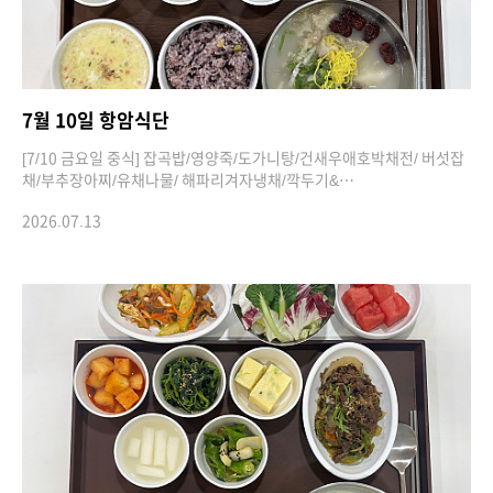
7월 10일 항암식단
[7/10 금요일 중식] 잡곡밥/영양죽/도가니탕/건새우애호박채전/ 버섯잡
채/부추장아찌/유채나물/ 해파리겨자냉채/깍두기&…
2026.07.13