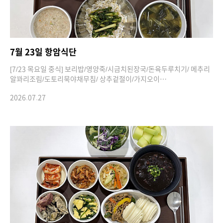
7월 23일 항암식단
[7/23 목요일 중식] 보리밥/영양죽/시금치된장국/돈육두루치기/ 메추리
알꽈리조림/도토리묵야채무침/ 상추겉절이/가지오이…
2026.07.27