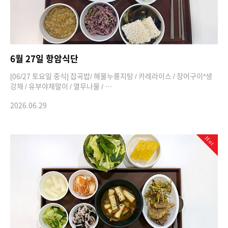
6월 27일 항암식단
[06/27 토요일 중식] 잡곡밥/ 해물누룽지탕 / 카레라이스 / 장어구이*생
강채 / 유부야채말이 / 열무나물 / …
2026.06.29
Hot