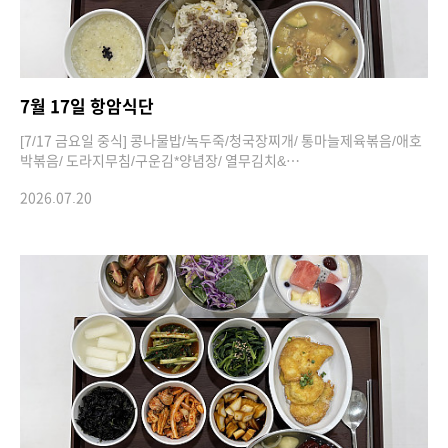
7월 17일 항암식단
[7/17 금요일 중식] 콩나물밥/녹두죽/청국장찌개/ 통마늘제육볶음/애호
박볶음/ 도라지무침/구운김*양념장/ 열무김치&…
2026.07.20