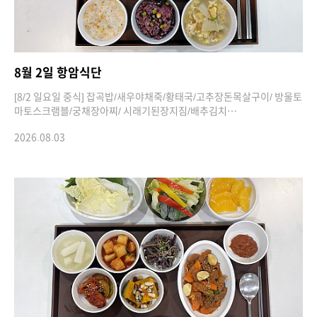
8월 2일 항암식단
[8/2 일요일 중식] 잡곡밥/새우야채죽/황태국/고추장돈목살구이/ 방울토
마토스크램블/궁채장아찌/ 시래기된장지짐/배추김치…
2026.08.03