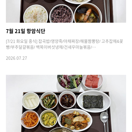
7월 21일 항암식단
[7/21 화요일 중식] 잡곡밥/영양죽/야채짜장/해물짬뽕탕/ 고추잡채&꽃
빵/부추달걀볶음/ 백목이버섯냉채/건새우마늘볶음/…
2026.07.27