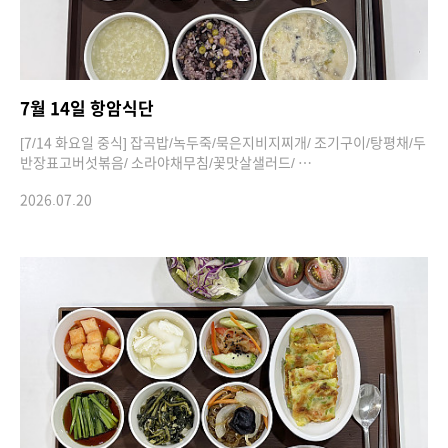
7월 14일 항암식단
[7/14 화요일 중식] 잡곡밥/녹두죽/묵은지비지찌개/ 조기구이/탕평채/두
반장표고버섯볶음/ 소라야채무침/꽃맛살샐러드/ …
2026.07.20