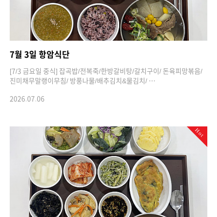
7월 3일 항암식단
[7/3 금요일 중식] 잡곡밥/전복죽/한방갈비탕/갈치구이/ 돈육피망볶음/
진미채무말랭이무침/ 방풍나물/배추김치&물김치/ …
2026.07.06
Hot