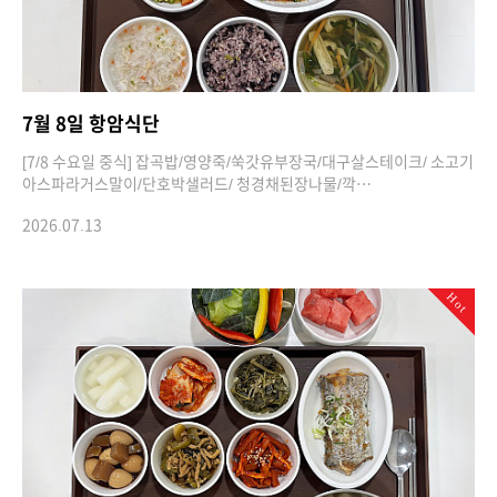
7월 8일 항암식단
[7/8 수요일 중식] 잡곡밥/영양죽/쑥갓유부장국/대구살스테이크/ 소고기
아스파라거스말이/단호박샐러드/ 청경채된장나물/깍…
2026.07.13
Hot